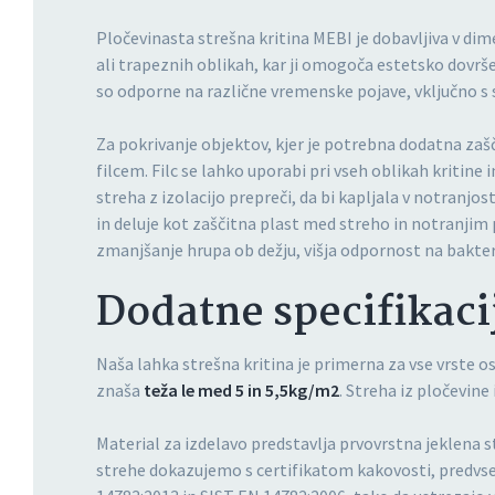
Pločevinasta strešna kritina MEBI je dobavljiva v dim
ali trapeznih oblikah, kar ji omogoča estetsko dovrš
so odporne na različne vremenske pojave, vključno s
Za pokrivanje objektov, kjer je potrebna dodatna zašči
filcem. Filc se lahko uporabi pri vseh oblikah kritine
streha z izolacijo prepreči, da bi kapljala v notranj
in deluje kot zaščitna plast med streho in notranji
zmanjšanje hrupa ob dežju, višja odpornost na bakteri
Dodatne specifikacij
Naša lahka strešna kritina je primerna za vse vrste o
znaša
teža le med 5 in 5,5kg/m2
. Streha iz pločevin
Material za izdelavo predstavlja prvovrstna jeklena 
strehe dokazujemo s certifikatom kakovosti, predvse