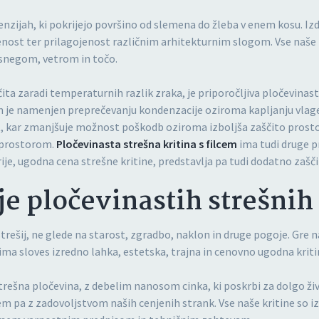
enzijah, ki pokrijejo površino od slemena do žleba v enem kosu. Izd
enost ter prilagojenost različnim arhitekturnim slogom. Vse naše 
 snegom, vetrom in točo.
ta zaradi temperaturnih razlik zraka, je priporočljiva pločevinasta 
 in je namenjen preprečevanju kondenzacije oziroma kapljanju vlage. 
ost, kar zmanjšuje možnost poškodb oziroma izboljša zaščito prostor
m prostorom.
Pločevinasta strešna kritina s filcem
ima tudi druge pr
je, ugodna cena strešne kritine, predstavlja pa tudi dodatno zašči
e pločevinastih strešnih 
strešij, ne glede na starost, zgradbo, naklon in druge pogoje. Gre
e ima sloves izredno lahka, estetska, trajna in cenovno ugodna kri
strešna pločevina, z debelim nanosom cinka, ki poskrbi za dolgo ži
m pa z zadovoljstvom naših cenjenih strank. Vse naše kritine so 