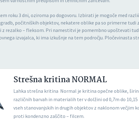
o vsem varnostnim predpisom in tehničnim zahtevam.
tkem roku 3 dni, oziroma po dogovoru. Izbirati je mogoče med razli
zgradb, počitniških objektov, nekatere oblike pa so primerne tudi 
ti z rezalko – fleksom. Pri namestitvi je pomembno upoštevati tud
kovnega izvajalca, ki ima izkušnje na tem področju. Pločevinasta s
Strešna kritina NORMAL
Lahka strešna kritina Normal je kritina opečne oblike, širin
različnih barvah in materialih ter v dolžini od 0,7m do 10,1
vseh stanovanjskih in drugih objektov z naklonom večjim k
proti kondenzno zaščito – filcem.