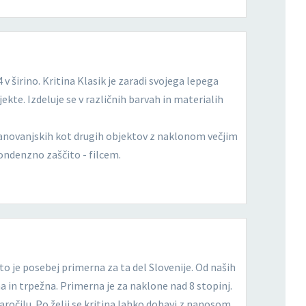
 v širino. Kritina Klasik je zaradi svojega lepega
te. Izdeluje se v različnih barvah in materialih
tanovanjskih kot drugih objektov z naklonom večjim
kondenzno zaščito - filcem.
to je posebej primerna za ta del Slovenije. Od naših
na in trpežna. Primerna je za naklone nad 8 stopinj.
aročilu. Po želji se kritina lahko dobavi z nanosom