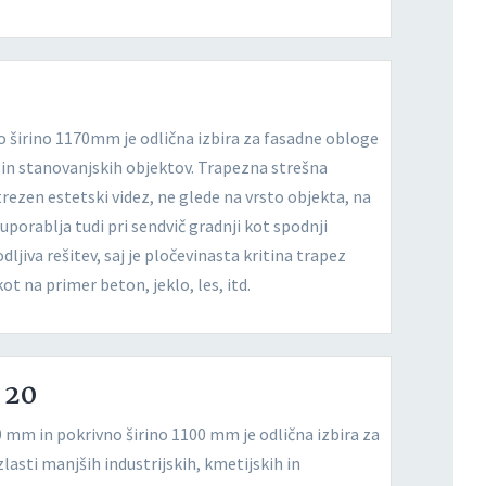
o širino 1170mm je odlična izbira za fasadne obloge
ih in stanovanjskih objektov. Trapezna strešna
strezen estetski videz, ne glede na vrsto objekta, na
porablja tudi pri sendvič gradnji kot spodnji
ljiva rešitev, saj je pločevinasta kritina trapez
t na primer beton, jeklo, les, itd.
 20
0 mm in pokrivno širino 1100 mm je odlična izbira za
zlasti manjših industrijskih, kmetijskih in