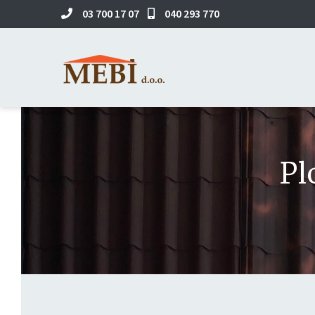
03 700 17 07
040 293 770
Pl