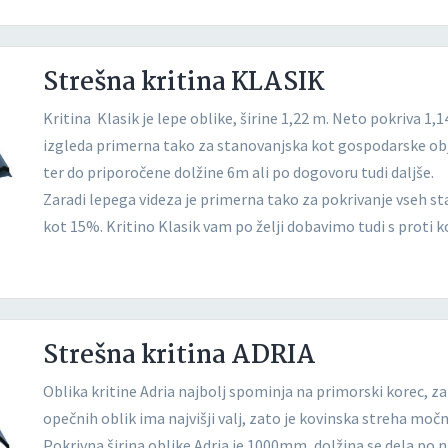
Strešna kritina KLASIK
Kritina Klasik je lepe oblike, širine 1,22 m. Neto pokriva 1,14
izgleda primerna tako za stanovanjska kot gospodarske objek
ter do priporočene dolžine 6m ali po dogovoru tudi daljše.
Zaradi lepega videza je primerna tako za pokrivanje vseh s
kot 15%. Kritino Klasik vam po želji dobavimo tudi s proti 
Strešna kritina ADRIA
Oblika kritine Adria najbolj spominja na primorski korec, za
opečnih oblik ima najvišji valj, zato je kovinska streha moč
Pokrivna širina oblike Adria je 1000mm, dolžina se dela po n