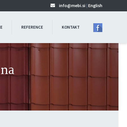
info@mebi.si
|
English
ŽE
REFERENCE
KONTAKT
ina