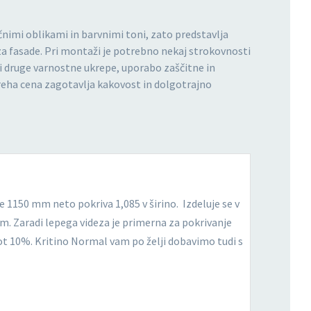
čnimi oblikami in barvnimi toni, zato predstavlja
za fasade. Pri montaži je potrebno nekaj strokovnosti
i druge varnostne ukrepe, uporabo zaščitne in
treha cena zagotavlja kakovost in dolgotrajno
e 1150 mm neto pokriva 1,085 v širino. Izdeluje se v
5 m. Zaradi lepega videza je primerna za pokrivanje
ot 10%. Kritino Normal vam po želji dobavimo tudi s