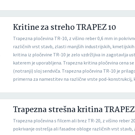
Kritine za streho TRAPEZ 10
Trapezna pločevina TR-10, z višino reber 0,6 mm in pokrivn
različnih vrst stavb, zlasti manjših industrijskih, kmetijsk
kritina iz pločevine TR-10 je zelo vzdržljiva in zagotavlja u
katerem je uporabljena. Trapezna kritina pločevina cena se u
(notranji) sloj sendviča. Trapezna pločevina TR-10 je prilagod
primerna za namestitev na različne vrste pod-konstrukcij, ko
Trapezna strešna kritina TRAPEZ
Trapezna pločevina s filcem ali brez TR-20, z višino reber 2
pokrivanje ostrešja ali fasadne obloge različnih vrst stavb, 