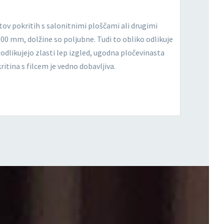
ktov pokritih s salonitnimi ploščami ali drugimi
1000 mm, dolžine so poljubne. Tudi to obliko odlikuje
 odlikujejo zlasti lep izgled, ugodna pločevinasta
itina s filcem je vedno dobavljiva.