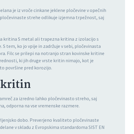
elana je iz vroče cinkane jeklene pločevine v opečnih
pločevinaste strehe odlikuje izjemna trpežnost, saj
kritina S metal ali trapezna kritina z izolacijo s
S tem, ko jo vpije in zadržuje v sebi, pločevinasta
a. Filc se prilepi na notranjo stran kovinske kritine
ednosti, ki jih druge vrste kritin nimajo, kot je
to površine pred korozijo.
kritin
 namreč za izredno lahko pločevinasto streho, saj
tina, odporna na vse vremenske razmere.
vljenjsko dobo. Preverjeno kvaliteto pločevinaste
izdelane v skladu z Evropskima standardoma SIST EN