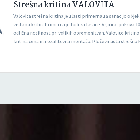
Strešna kritina VALOVITA
Valovita strešna kritina je zlasti primerna za sanacijo obje
vrstami kritin. Primerna je tudi za fasade. V širino pokriva 
odlična nosilnost pri velikih obremenitvah. Valovito kritino
kritina cena in nezahtevna montaža. Pločevinasta strešna kr