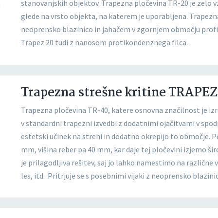
stanovanjskih objektov. Trapezna pločevina TR-20 je zelo vzd
glede na vrsto objekta, na katerem je uporabljena. Trapezna 
neoprensko blazinico in jahačem v zgornjem območju profil
Trapez 20 tudi z nanosom protikondenznega filca.
Trapezna strešne kritine TRAPEZ
Trapezna pločevina TR-40, katere osnovna značilnost je izre
v standardni trapezni izvedbi z dodatnimi ojačitvami v spod
estetski učinek na strehi in dodatno okrepijo to območje. P
mm, višina reber pa 40 mm, kar daje tej pločevini izjemo š
je prilagodljiva rešitev, saj jo lahko namestimo na različne 
les, itd. Pritrjuje se s posebnimi vijaki z neoprensko blazi
kritine. Trapez 40 vam lahko dobavimo tudi z nanosom prot
odlična izolacija za več vrst objektov.