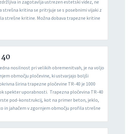
ržljiva in zagotavlja ustrezen estetski videz, ne
strešna kritina se pritrjuje se s posebnimi vijaki z
a strešne kritine. Možna dobava trapezne kritine
 40
dna nosilnost pri velikih obremenitvah, je na voljo
njem območju pločevine, ki ustvarjajo boljši
okrivna širina trapezne pločevine TR-40 je 1000
irok spekter uporabnosti. Trapezna pločevina TR-40
vrste pod-konstrukcij, kot na primer beton, jeklo,
nico in jahačem v zgornjem območju profila strešne
ikondenznega Filca. Trapezne strehe s filcem so