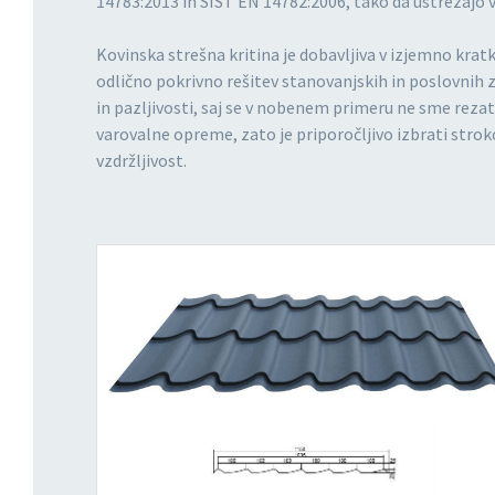
14783:2013 in SIST EN 14782:2006, tako da ustrezaj
Kovinska strešna kritina je dobavljiva v izjemno kra
odlično pokrivno rešitev stanovanjskih in poslovnih 
in pazljivosti, saj se v nobenem primeru ne sme reza
varovalne opreme, zato je priporočljivo izbrati stro
vzdržljivost.