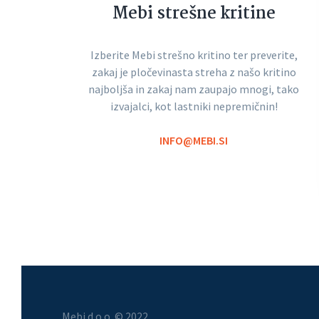
Mebi strešne kritine
Izberite Mebi strešno kritino ter preverite,
zakaj je pločevinasta streha z našo kritino
najboljša in zakaj nam zaupajo mnogi, tako
izvajalci, kot lastniki nepremičnin!
INFO@MEBI.SI
Mebi d.o.o. © 2022