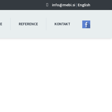
info@mebi.si
|
English
ŽE
REFERENCE
KONTAKT
 kritine