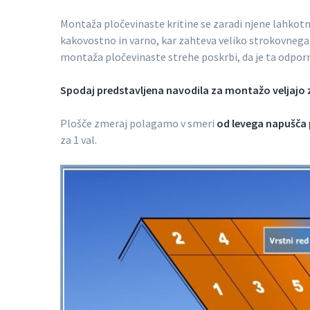
Montaža pločevinaste kritine se zaradi njene lahkotno
kakovostno in varno, kar zahteva veliko strokovnega
montaža pločevinaste strehe poskrbi, da je ta odpo
Spodaj predstavljena navodila za montažo veljajo 
Plošče zmeraj polagamo v smeri
od levega napušča
za 1 val.