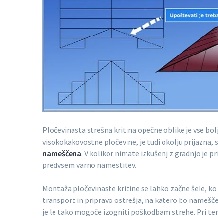
Pločevinasta strešna kritina opečne oblike je vse bolj
visokokakovostne pločevine, je tudi okolju prijazna, sa
nameščena
. V kolikor nimate izkušenj z gradnjo je
predvsem varno namestitev.
Montaža pločevinaste kritine se lahko začne šele, ko s
transport in pripravo ostrešja, na katero bo namešče
je le tako mogoče izogniti poškodbam strehe. Pri tem