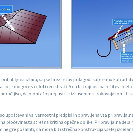
 priljubljena izbira, saj se brez težav prilagodi kateremu koli arhi
j jo je mogoče v celoti reciklirati. A da bi trajnostna rešitev imel
 priporočljivo, da montažo prepustite izkušenim strokovnjakom. Ti
o upoštevani vsi varnostni predpisi in opravljena vsa pripravljalna
na pločevinasta strešna kritina opečne oblike. Pripravljalna dela 
 ne gre pozabiti, da mora biti strešna konstrukcija vselej izdelan