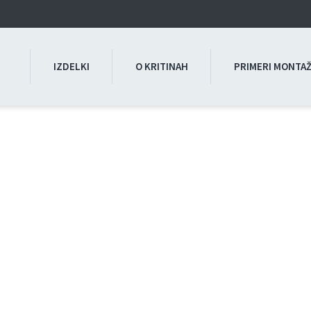
IZDELKI
O KRITINAH
PRIMERI MONTA
 montaže pločevinaste