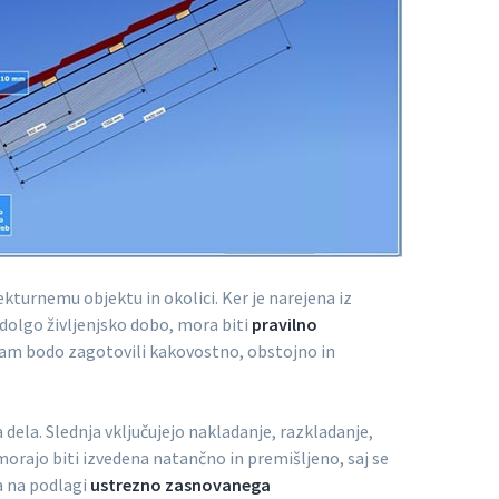
tekturnemu objektu in okolici. Ker je narejena iz
a dolgo življenjsko dobo, mora biti
pravilno
 vam bodo zagotovili kakovostno, obstojno in
 dela. Slednja vključujejo nakladanje, razkladanje,
morajo biti izvedena natančno in premišljeno, saj se
a na podlagi
ustrezno zasnovanega