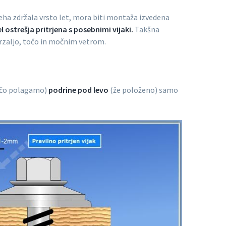
reha zdržala vrsto let, mora biti montaža izvedena
l ostrešja pritrjena s posebnimi vijaki.
Takšna
rzaljo, točo in močnim vetrom.
ščo polagamo)
podrine pod levo
(že položeno) samo