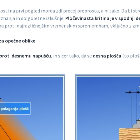
sti na prvi pogled morda zdi precej preprosta, a ni tako. Da bi st
 znanja in dolgoletne izkušnje.
Pločevinasta kritina je v spodnji de
rna proti najrazličnejšim vremenskim spremembam, vključno z zm
za opečne oblike.
 pro
ti desnemu napušču
, in sicer tako, da se
desna plošča
(to plo