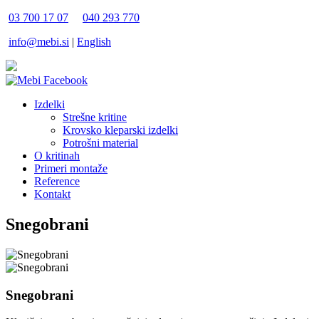
03 700 17 07
040 293 770
info@mebi.si
|
English
Izdelki
Strešne kritine
Krovsko kleparski izdelki
Potrošni material
O kritinah
Primeri montaže
Reference
Kontakt
Snegobrani
Snegobrani