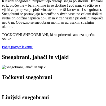
Klasični snegobrani preprečujejo drsenje snega po strešini . Izdelani
so iz pločevine v barvi kritine in so dolžine 1200 mm. vijačijo se z
vijaki za pritrjevanje pločevinaste kritine (8 kosov na 1 snegobran).
Snegobrani se postavljajo izmenično v dveh vrsta po celotni dolžini
strehe pri dolžini napušča do 6 m in v treh vrstah pri dolžini napušča
nad 6 m. Obvezno se snegobran montiran ad vsakim strežnim
oknom.
TOČKOVNI SNEGOBRANI, ki so primerni samo za opečne
oblike.
Pošlji povpraševanje
Snegobrani, jahači in vijaki
Točkovni snegobrani
Linijski snegobrani