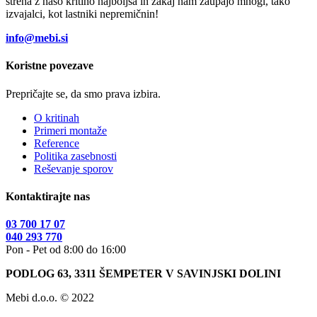
streha z našo kritino najboljša in zakaj nam zaupajo mnogi, tako
izvajalci, kot lastniki nepremičnin!
info@mebi.si
Koristne povezave
Prepričajte se, da smo prava izbira.
O kritinah
Primeri montaže
Reference
Politika zasebnosti
Reševanje sporov
Kontaktirajte nas
03 700 17 07
040 293 770
Pon - Pet od 8:00 do 16:00
PODLOG 63, 3311 ŠEMPETER V SAVINJSKI DOLINI
Mebi d.o.o. © 2022